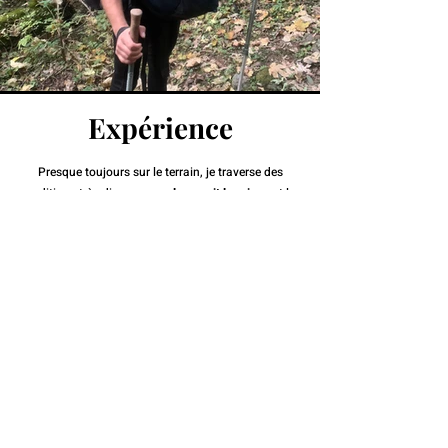
Expérience
Presque toujours sur le terrain, je traverse des
conditions très diverses,
quelque soit la saison
et les
conditions, je m'adapte pour continuer mes aventures..
J'aime repousser les limites et je recherche
constamment
des projets originaux
pour toujours
découvrir de nouvelles compétences. Pour cela, je
n'hésite pas à
m'éloigner des codes
préétablis des
disciplines que je pratique
Découvrir