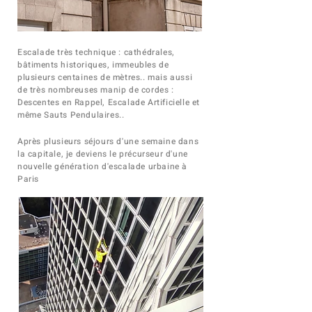
Escalade très technique : cathédrales,
bâtiments
historiques, immeubles de
plusieurs centaines de mètres.. mais aussi
de très nombreuses manip de cordes :
Descentes en Rappel, Escalade Artificielle et
même Sauts Pendulaires..
Après plusieurs séjours d'une semaine dans
la capitale, je deviens le précurseur d'une
nouvelle génération d'escalade urbaine à
Paris